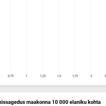
0,75
1
1,25
1,5
1,75
2
2
mis­sagedus maakonna 10 000 elaniku kohta
us maakonna 10 000 elaniku kohta