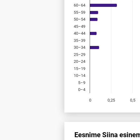
60–64
55–59
50–54
45–49
40–44
35–39
30–34
25–29
20–24
15–19
10–14
5–9
0–4
0
0,25
0,5
End of interactive chart.
Eesnime Siina esine
Eesnime Siina esinemis­saged