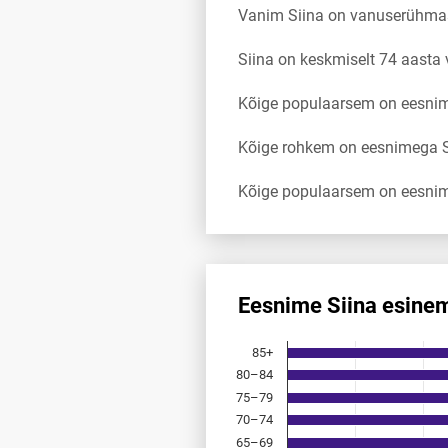
Vanim Siina on vanuserühma
Siina on keskmiselt 74 aasta
Kõige populaarsem on eesnimi
Kõige rohkem on eesnimega S
Kõige populaarsem on eesnim
Eesnime Siina esine
Eesnime Siina esinemis­saged
85+
Bar chart with 18 bars.
80–84
Allikas: statistikaamet, rahvast
75–79
The chart has 1 X axis displayi
The chart has 1 Y axis displayi
70–74
65–69