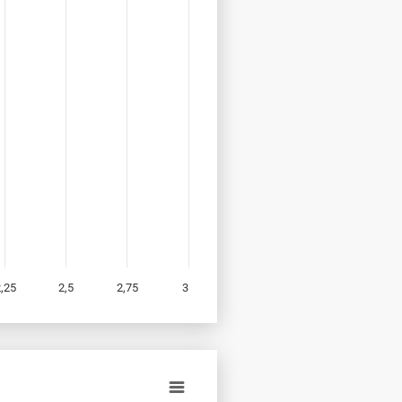
,25
2,5
2,75
3