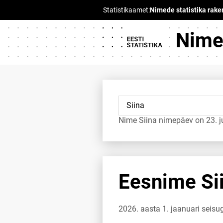
Nimed
Nime Siina nimepäev on 23. ju
Eesnime Sii
2026. aasta 1. jaanuari seisu