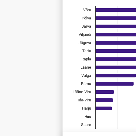
Võru
Bar chart with 15 bars.
Allikas: statistikaamet, rahvast
Põlva
The chart has 1 X axis displayi
Järva
The chart has 1 Y axis displayi
Viljandi
Jõgeva
Tartu
Rapla
Lääne
Valga
Pärnu
Lääne-Viru
Ida-Viru
Harju
Hiiu
Saare
0
0,2