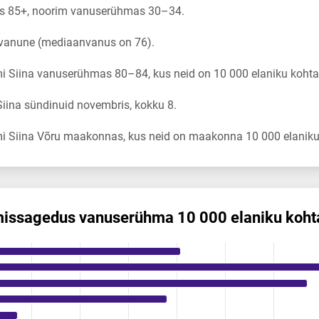
s 85+, noorim vanuserühmas 30–34.
 vanune (mediaanvanus on 76).
 Siina vanuserühmas 80–84, kus neid on 10 000 elaniku kohta
iina sündinuid novembris, kokku 8.
i Siina Võru maakonnas, kus neid on maakonna 10 000 elaniku 
mis­sagedus vanuserühma 10 000 elaniku koht
us vanuserühma 10 000 elaniku kohta
ikuregister
ng categories.
ng values. Data ranges from 0 to 2.64.