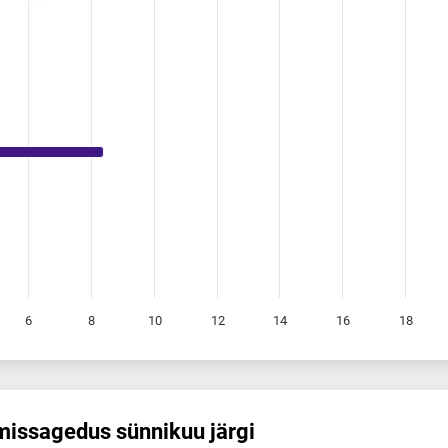
6
8
10
12
14
16
18
mis­sagedus sünnikuu järgi
s sünnikuu järgi