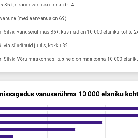
as 85+, noorim vanuserühmas 0–4.
a vanune (mediaanvanus on 69).
 Silvia vanuserühmas 85+, kus neid on 10 000 elaniku kohta 2
via sündinuid juulis, kokku 82.
i Silvia Võru maakonnas, kus neid on maakonna 10 000 elaniku
mis­sagedus vanuserühma 10 000 elaniku koh
us vanuserühma 10 000 elaniku kohta
ikuregister
ng categories.
ng values. Data ranges from 1.14 to 24.6.