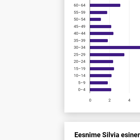
60–64
55–59
50–54
45–49
40–44
35–39
30–34
25–29
20–24
15–19
10–14
5–9
0–4
0
2
4
End of interactive chart.
Eesnime Silvia esine
Eesnime Silvia esinemis­sagedu