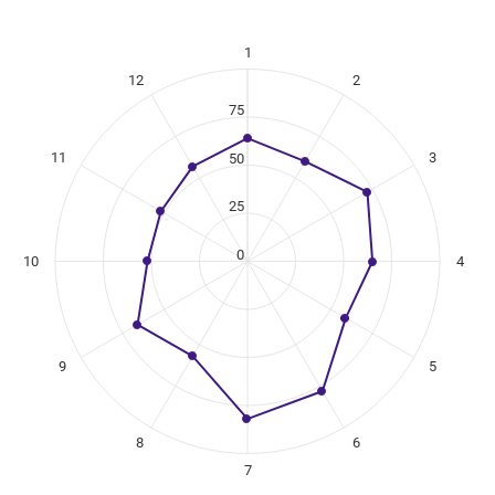
1
ikuregister
12
2
ng categories.
ng values. Data ranges from 52 to 82.
75
11
3
50
25
0
10
4
9
5
8
6
7