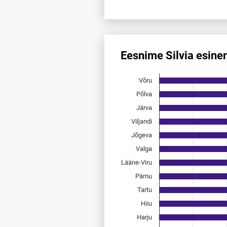
End of interactive chart.
Eesnime Silvia esin
Eesnime Silvia esinemis­saged
Võru
Bar chart with 15 bars.
Allikas: statistikaamet, rahvast
Põlva
The chart has 1 X axis displayi
Järva
The chart has 1 Y axis displayi
Viljandi
Jõgeva
Valga
Lääne-Viru
Pärnu
Tartu
Hiiu
Harju