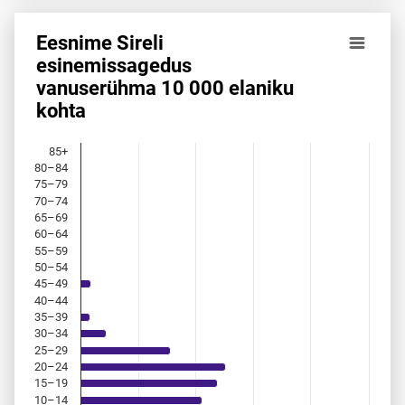
Eesnime Sireli
Eesnime Sireli esinemis­sagedus vanuserühma 10 000 elan
esinemis­sagedus
vanuserühma 10 000 elaniku
Bar chart with 18 bars.
kohta
Allikas: statistikaamet, rahvastikuregister
The chart has 1 X axis displaying categories.
The chart has 1 Y axis displaying values. Data ranges from 
85+
80–84
75–79
70–74
65–69
60–64
55–59
50–54
45–49
40–44
35–39
30–34
25–29
20–24
15–19
10–14