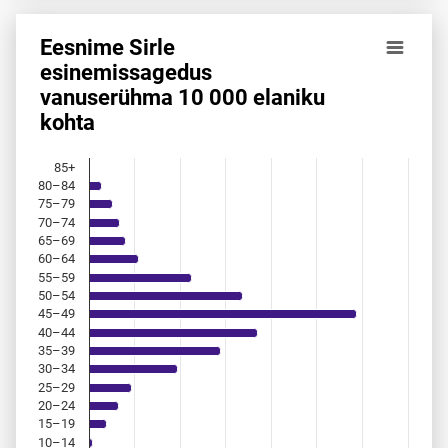
Eesnime Sirle
Eesnime Sirle esinemis­sagedus vanuserühma 10 000 elani
esinemis­sagedus
vanuserühma 10 000 elaniku
Bar chart with 18 bars.
kohta
Allikas: statistikaamet, rahvastikuregister
The chart has 1 X axis displaying categories.
The chart has 1 Y axis displaying values. Data ranges from 
85+
80–84
75–79
70–74
65–69
60–64
55–59
50–54
45–49
40–44
35–39
30–34
25–29
20–24
15–19
10–14