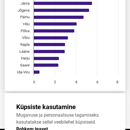
Järva
Jõgeva
Pärnu
Hiiu
Põlva
Võru
Rapla
Lääne
Harju
Saare
Ida-Viru
0
2
4
6
8
End of interactive chart.
Allikas:
statistikaamet
,
rahvastikuregister
Küpsiste kasutamine
Mugavuse ja personaalsuse tagamiseks
Jaga
Tweet
kasutatakse sellel veebilehel küpsiseid.
Rohkem teavet