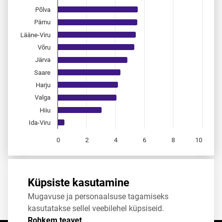
Põlva
Pärnu
Lääne-Viru
Võru
Järva
Saare
Harju
Valga
Hiiu
Ida-Viru
0
2
4
6
8
10
End of interactive chart.
Allikas:
statistikaamet
,
rahvastikuregister
Küpsiste kasutamine
Mugavuse ja personaalsuse tagamiseks
Jaga
Tweet
kasutatakse sellel veebilehel küpsiseid.
Rohkem teavet