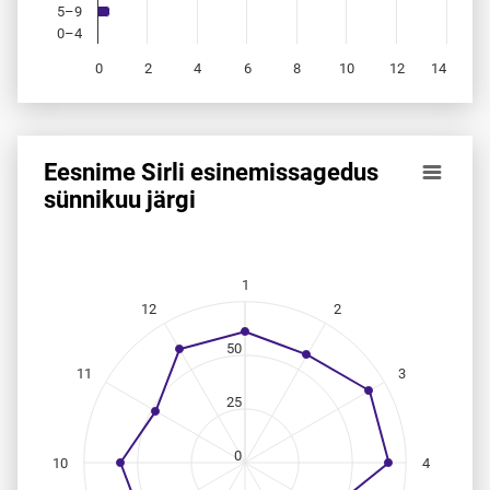
5–9
0–4
0
2
4
6
8
10
12
14
End of interactive chart.
Eesnime Sirli esinemis­sagedus
Eesnime Sirli esinemis­sagedus sünnikuu järgi
sünnikuu järgi
Line chart with 12 data points.
Allikas: statistikaamet, rahvastikuregister
The chart has 1 X axis displaying categories.
1
The chart has 1 Y axis displaying values. Data ranges from
12
2
50
11
3
25
0
10
4