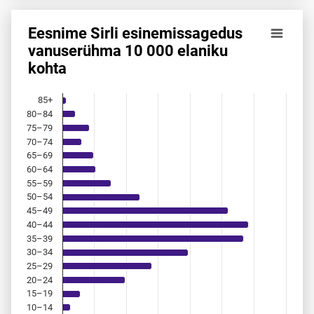
Eesnime Sirli esinemis­sagedus
Eesnime Sirli esinemis­sagedus vanuserühma 10 000 elani
vanuserühma 10 000 elaniku
kohta
Bar chart with 18 bars.
Allikas: statistikaamet, rahvastikuregister
The chart has 1 X axis displaying categories.
85+
The chart has 1 Y axis displaying values. Data ranges from 
80–84
75–79
70–74
65–69
60–64
55–59
50–54
45–49
40–44
35–39
30–34
25–29
20–24
15–19
10–14