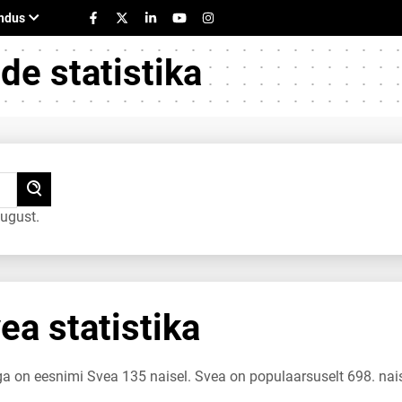
e statistika
ugust.
a statistika
ga on eesnimi Svea 135 naisel. Svea on populaarsuselt 698. nai