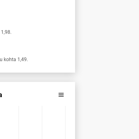
1,98.
 kohta 1,49.
a