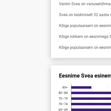
Vanim Svea on vanuserühmas
Svea on keskmiselt 52 aasta
Kõige populaarsem on eesnim
Kõige rohkem on eesnimega Sv
Kõige populaarsem on eesnim
Eesnime Svea esinem
Eesnime Svea esinemis­sagedu
85+
Bar chart with 18 bars.
80–84
Allikas: statistikaamet, rahvast
75–79
The chart has 1 X axis displayi
The chart has 1 Y axis displayi
70–74
65–69