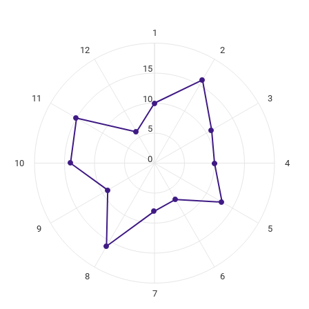
1
ikuregister
12
2
ng categories.
ng values. Data ranges from 6 to 16.
15
11
3
10
5
0
10
4
9
5
8
6
7