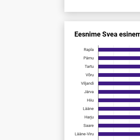
End of interactive chart.
Eesnime Svea esinem
Eesnime Svea esinemis­sagedu
Rapla
Bar chart with 15 bars.
Allikas: statistikaamet, rahvast
Pärnu
The chart has 1 X axis displayi
Tartu
The chart has 1 Y axis displayi
Võru
Viljandi
Järva
Hiiu
Lääne
Harju
Saare
Lääne-Viru