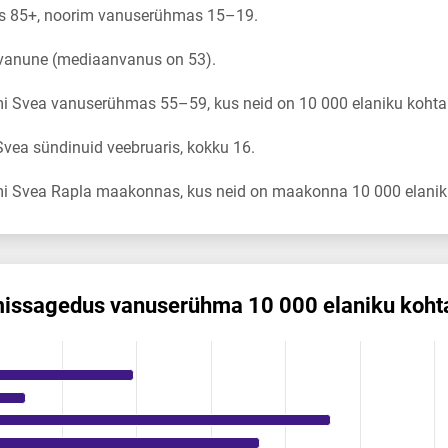
 85+, noorim vanuserühmas 15–19.
 vanune (mediaanvanus on 53).
i Svea vanuserühmas 55–59, kus neid on 10 000 elaniku kohta 
ea sündinuid veebruaris, kokku 16.
i Svea Rapla maakonnas, kus neid on maakonna 10 000 elaniku
is­sagedus vanuserühma 10 000 elaniku koht
s vanuserühma 10 000 elaniku kohta
ikuregister
ng categories.
ng values. Data ranges from 0 to 1.98.