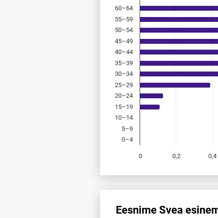
60–64
55–59
50–54
45–49
40–44
35–39
30–34
25–29
20–24
15–19
10–14
5–9
0–4
0
0,2
0,4
End of interactive chart.
Eesnime Svea esinemi
Eesnime Svea esinemis­sagedus