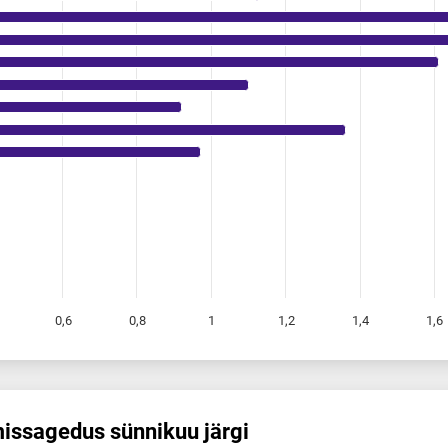
0,6
0,8
1
1,2
1,4
1,6
s­sagedus sünnikuu järgi
 sünnikuu järgi