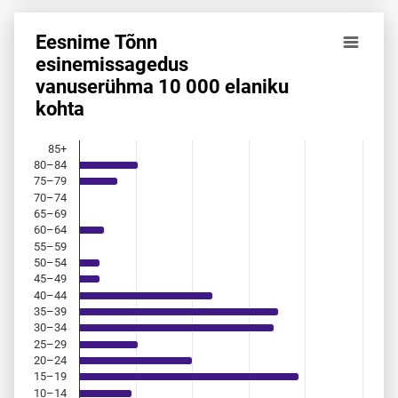
Eesnime Tõnn
Eesnime Tõnn esinemis­sagedus vanuserühma 10 000 elan
esinemis­sagedus
vanuserühma 10 000 elaniku
Bar chart with 18 bars.
kohta
Allikas: statistikaamet, rahvastikuregister
The chart has 1 X axis displaying categories.
The chart has 1 Y axis displaying values. Data ranges from 
85+
80–84
75–79
70–74
65–69
60–64
55–59
50–54
45–49
40–44
35–39
30–34
25–29
20–24
15–19
10–14