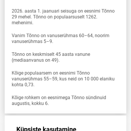
2026. aasta 1. jaanuari seisuga on eesnimi Tõnno
29 mehel. Tõnno on populaarsuselt 1262.
mehenimi.
Vanim Tõnno on vanuserühmas 60–64, noorim
vanuserühmas 5–9.
Tõnno on keskmiselt 45 aasta vanune
(mediaanvanus on 49).
Kõige populaarsem on eesnimi Tõnno
vanuserühmas 55–59, kus neid on 10 000 elaniku
kohta 0,73.
Kõige rohkem on eesnimega Tõnno sündinuid
augustis, kokku 6.
Allikas:
statistikaamet
,
rahvastikuregister
Küpsiste kasutamine