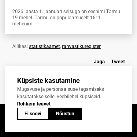
2026. aasta 1. jaanuari seisuga on eesnimi Tarmu
19 mehel. Tarmu on populaarsuselt 1611.
mehenimi.
Allikas:
statistikaamet
,
rahvastikuregister
Jaga
Tweet
Küpsiste kasutamine
Mugavuse ja personaalsuse tagamiseks
kasutatakse sellel veebilehel küpsiseid.
Rohkem teavet
Ei soovi
Nõustun
Kontaktid
+372 625 9300
stat@stat.ee
Küpsiste sätted