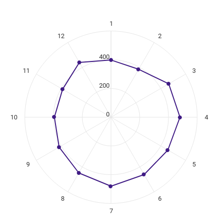
1
ikuregister
12
2
ng categories.
ing values. Data ranges from 385 to 480.
400
11
3
200
0
10
4
9
5
8
6
7