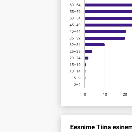
60–64
55–59
50–54
45–49
40–44
35–39
30–34
25–29
20–24
15–19
10–14
5–9
0–4
0
10
20
End of interactive chart.
Eesnime Tiina esinem
Eesnime Tiina esinemis­sagedu