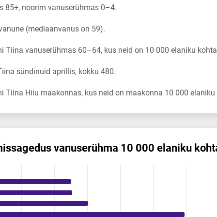
s 85+, noorim vanuserühmas 0–4.
 vanune (mediaanvanus on 59).
i Tiina vanuserühmas 60–64, kus neid on 10 000 elaniku kohta
ina sündinuid aprillis, kokku 480.
i Tiina Hiiu maakonnas, kus neid on maakonna 10 000 elaniku 
mis­sagedus vanuserühma 10 000 elaniku koht
us vanuserühma 10 000 elaniku kohta
ikuregister
ng categories.
ing values. Data ranges from 0.17 to 106.67.