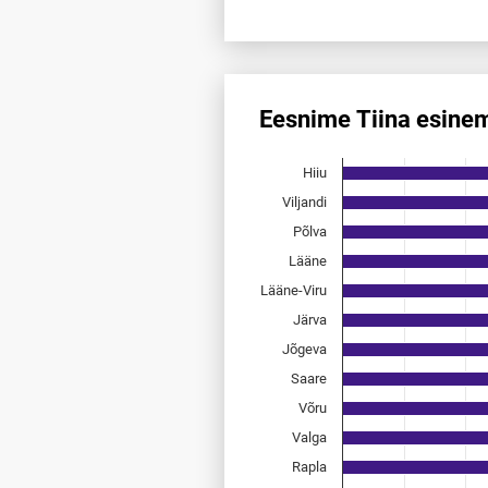
End of interactive chart.
Eesnime Tiina esine
Eesnime Tiina esinemis­saged
Hiiu
Bar chart with 15 bars.
Allikas: statistikaamet, rahvast
Viljandi
The chart has 1 X axis displayi
Põlva
The chart has 1 Y axis display
Lääne
Lääne-Viru
Järva
Jõgeva
Saare
Võru
Valga
Rapla