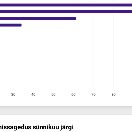
30
40
50
60
70
80
is­sagedus sünnikuu järgi
s sünnikuu järgi