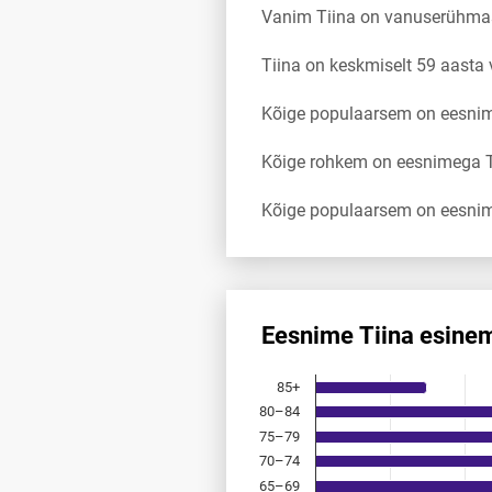
Vanim Tiina on vanuserühma
Tiina on keskmiselt 59 aasta
Kõige populaarsem on eesnim
Kõige rohkem on eesnimega Ti
Kõige populaarsem on eesnim
Eesnime Tiina esine
Eesnime Tiina esinemis­saged
85+
Bar chart with 18 bars.
80–84
Allikas: statistikaamet, rahvast
75–79
The chart has 1 X axis displayi
The chart has 1 Y axis display
70–74
65–69