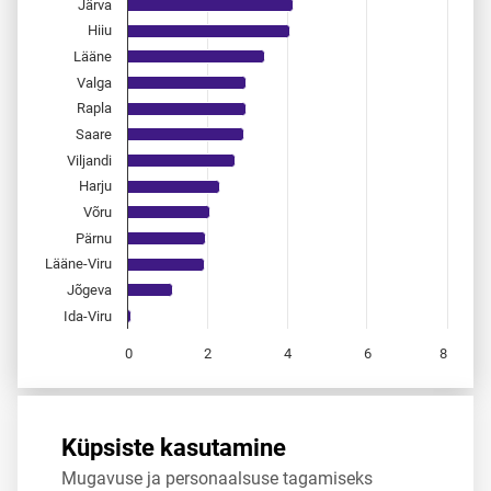
Järva
Hiiu
Lääne
Valga
Rapla
Saare
Viljandi
Harju
Võru
Pärnu
Lääne-Viru
Jõgeva
Ida-Viru
0
2
4
6
8
End of interactive chart.
Allikas:
statistikaamet
,
rahvastikuregister
Küpsiste kasutamine
Mugavuse ja personaalsuse tagamiseks
Jaga
Tweet