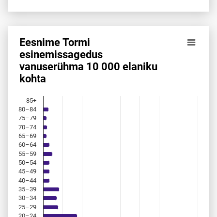
Eesnime Tormi
Eesnime Tormi esinemis­sagedus vanuserühma 10 000 elan
esinemis­sagedus
vanuserühma 10 000 elaniku
Bar chart with 18 bars.
kohta
Allikas: statistikaamet, rahvastikuregister
The chart has 1 X axis displaying categories.
The chart has 1 Y axis displaying values. Data ranges from 
85+
80–84
75–79
70–74
65–69
60–64
55–59
50–54
45–49
40–44
35–39
30–34
25–29
20–24