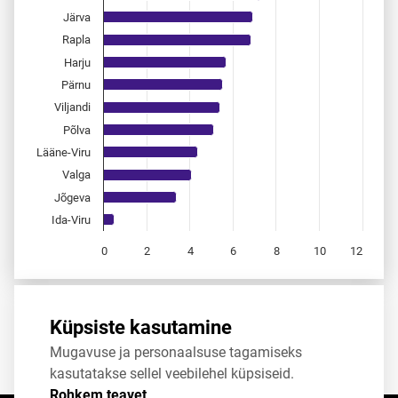
Järva
Rapla
Harju
Pärnu
Viljandi
Põlva
Lääne-Viru
Valga
Jõgeva
Ida-Viru
0
2
4
6
8
10
12
End of interactive chart.
Allikas:
statistikaamet
,
rahvastikuregister
Küpsiste kasutamine
Mugavuse ja personaalsuse tagamiseks
Jaga
Tweet
kasutatakse sellel veebilehel küpsiseid.
Rohkem teavet