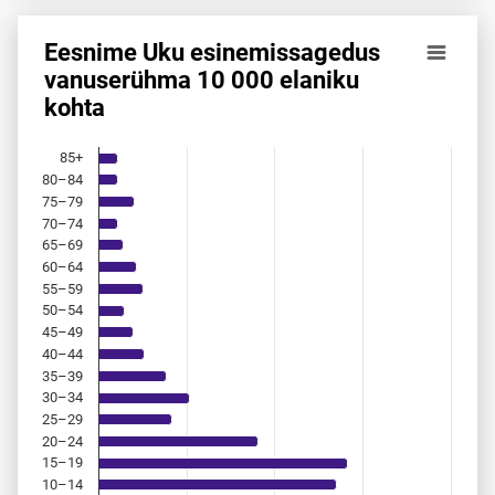
Eesnime Uku esinemis­sagedus
Eesnime Uku esinemis­sagedus vanuserühma 10 000 elanik
vanuserühma 10 000 elaniku
kohta
Bar chart with 18 bars.
Allikas: statistikaamet, rahvastikuregister
The chart has 1 X axis displaying categories.
85+
The chart has 1 Y axis displaying values. Data ranges from 
80–84
75–79
70–74
65–69
60–64
55–59
50–54
45–49
40–44
35–39
30–34
25–29
20–24
15–19
10–14