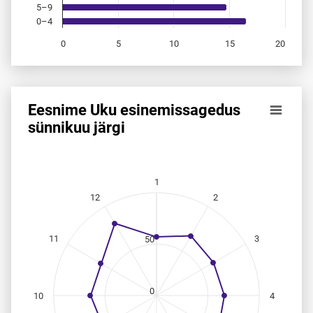
5–9
0–4
0
5
10
15
20
End of interactive chart.
Eesnime Uku esinemis­sagedus
Eesnime Uku esinemis­sagedus sünnikuu järgi
sünnikuu järgi
Line chart with 12 data points.
Allikas: statistikaamet, rahvastikuregister
The chart has 1 X axis displaying categories.
1
The chart has 1 Y axis displaying values. Data ranges from
12
2
11
3
50
0
10
4