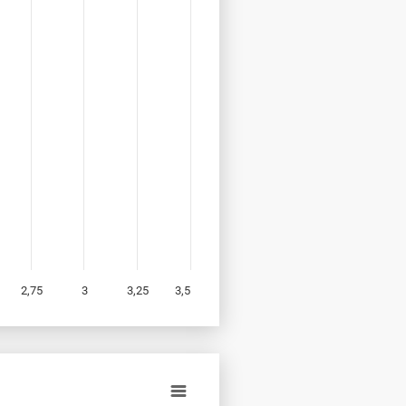
2,75
3
3,25
3,5