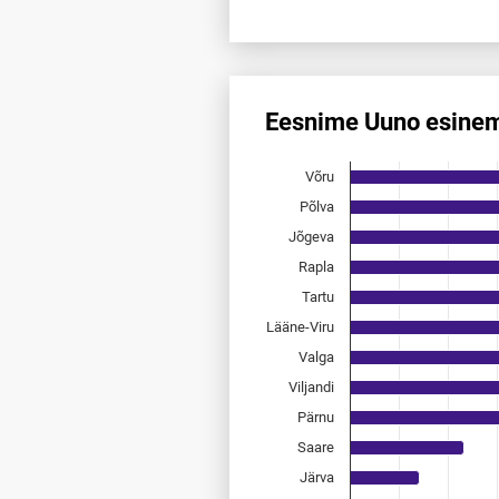
End of interactive chart.
Eesnime Uuno esinem
Eesnime Uuno esinemis­sagedu
Võru
Bar chart with 15 bars.
Allikas: statistikaamet, rahvast
Põlva
The chart has 1 X axis displayi
Jõgeva
The chart has 1 Y axis displayi
Rapla
Tartu
Lääne-Viru
Valga
Viljandi
Pärnu
Saare
Järva