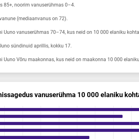
 85+, noorim vanuserühmas 0–4.
 vanune (mediaanvanus on 72).
i Uuno vanuserühmas 70–74, kus neid on 10 000 elaniku kohta
no sündinuid aprillis, kokku 17.
i Uuno Võru maakonnas, kus neid on maakonna 10 000 elaniku 
is­sagedus vanuserühma 10 000 elaniku koht
s vanuserühma 10 000 elaniku kohta
ikuregister
ng categories.
ng values. Data ranges from 0 to 3.29.