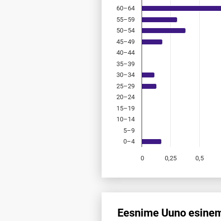
60–64
55–59
50–54
45–49
40–44
35–39
30–34
25–29
20–24
15–19
10–14
5–9
0–4
0
0,25
0,5
End of interactive chart.
Eesnime Uuno esinemi
Eesnime Uuno esinemis­sagedus