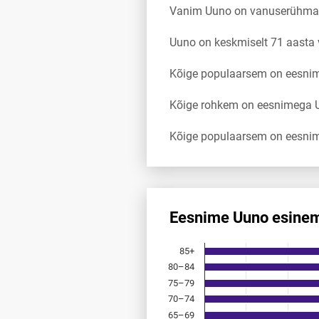
Vanim Uuno on vanuserühmas
Uuno on keskmiselt 71 aasta
Kõige populaarsem on eesnim
Kõige rohkem on eesnimega Uu
Kõige populaarsem on eesnim
Eesnime Uuno esinem
Eesnime Uuno esinemis­sagedu
85+
Bar chart with 18 bars.
80–84
Allikas: statistikaamet, rahvast
75–79
The chart has 1 X axis displayi
The chart has 1 Y axis displayi
70–74
65–69