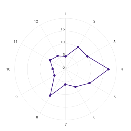
1
ikuregister
12
2
ng categories.
ng values. Data ranges from 5 to 17.
15
11
3
10
5
0
10
4
9
5
8
6
7