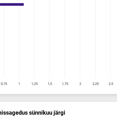
0,75
1
1,25
1,5
1,75
2
2,25
2,5
s­sagedus sünnikuu järgi
 sünnikuu järgi