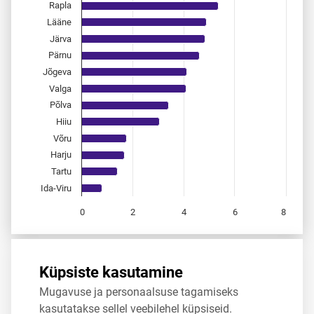
Rapla
Lääne
Järva
Pärnu
Jõgeva
Valga
Põlva
Hiiu
Võru
Harju
Tartu
Ida-Viru
0
2
4
6
8
End of interactive chart.
Allikas:
statistikaamet
,
rahvastikuregister
Küpsiste kasutamine
Mugavuse ja personaalsuse tagamiseks
Jaga
Tweet
kasutatakse sellel veebilehel küpsiseid.