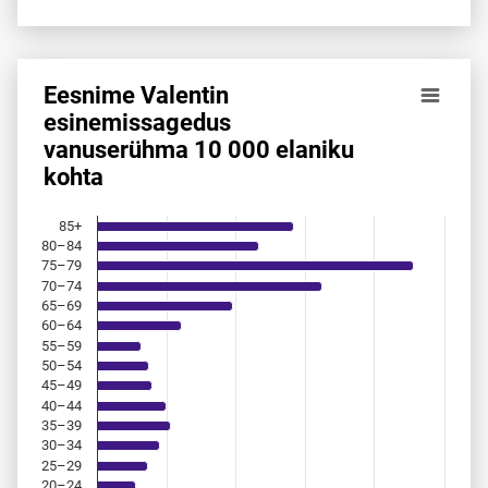
Eesnime Valentin
Eesnime Valentin esinemis­sagedus vanuserühma 10 000 e
esinemis­sagedus
vanuserühma 10 000 elaniku
Bar chart with 18 bars.
kohta
Allikas: statistikaamet, rahvastikuregister
The chart has 1 X axis displaying categories.
The chart has 1 Y axis displaying values. Data ranges from 
85+
80–84
75–79
70–74
65–69
60–64
55–59
50–54
45–49
40–44
35–39
30–34
25–29
20–24