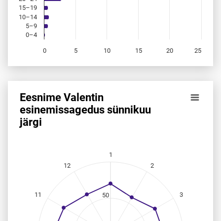
15–19
10–14
5–9
0–4
0
5
10
15
20
25
End of interactive chart.
Eesnime Valentin
Eesnime Valentin esinemis­sagedus sünnikuu järgi
esinemis­sagedus sünnikuu
järgi
Line chart with 12 data points.
Allikas: statistikaamet, rahvastikuregister
The chart has 1 X axis displaying categories.
The chart has 1 Y axis displaying values. Data ranges from
1
12
2
11
3
50