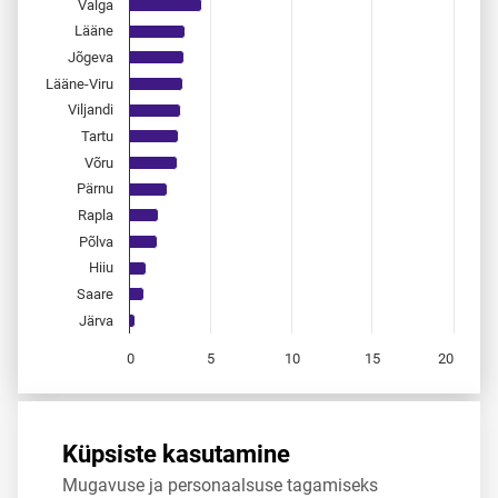
Valga
Lääne
Jõgeva
Lääne-Viru
Viljandi
Tartu
Võru
Pärnu
Rapla
Põlva
Hiiu
Saare
Järva
0
5
10
15
20
End of interactive chart.
Allikas:
statistikaamet
,
rahvastikuregister
Küpsiste kasutamine
Mugavuse ja personaalsuse tagamiseks
Jaga
Tweet