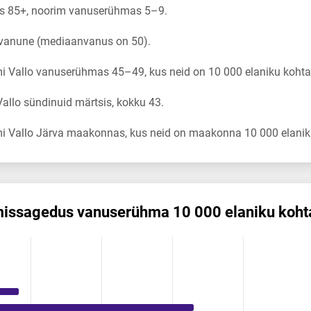
s 85+, noorim vanuserühmas 5–9.
 vanune (mediaanvanus on 50).
 Vallo vanuserühmas 45–49, kus neid on 10 000 elaniku kohta
llo sündinuid märtsis, kokku 43.
i Vallo Järva maakonnas, kus neid on maakonna 10 000 elaniku
mis­sagedus vanuserühma 10 000 elaniku koht
us vanuserühma 10 000 elaniku kohta
ikuregister
ng categories.
ng values. Data ranges from 0 to 7.12.