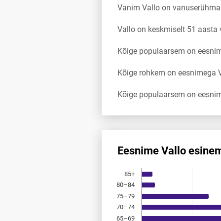
Vanim Vallo on vanuserühma
Vallo on keskmiselt 51 aasta
Kõige populaarsem on eesnimi
Kõige rohkem on eesnimega Va
Kõige populaarsem on eesnim
Eesnime Vallo esine
Eesnime Vallo esinemis­saged
85+
Bar chart with 18 bars.
80–84
Allikas: statistikaamet, rahvast
75–79
The chart has 1 X axis displayi
The chart has 1 Y axis displayi
70–74
65–69