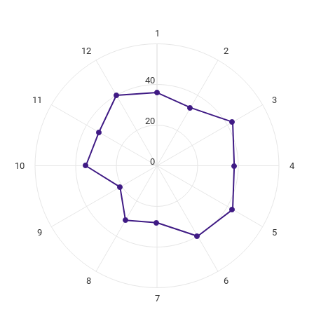
1
ikuregister
12
2
ng categories.
ng values. Data ranges from 21 to 43.
40
11
3
20
0
10
4
9
5
8
6
7