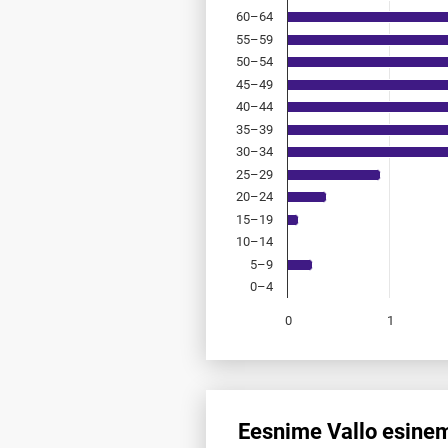
60–64
55–59
50–54
45–49
40–44
35–39
30–34
25–29
20–24
15–19
10–14
5–9
0–4
0
1
End of interactive chart.
Eesnime Vallo esinem
Eesnime Vallo esinemis­sagedu