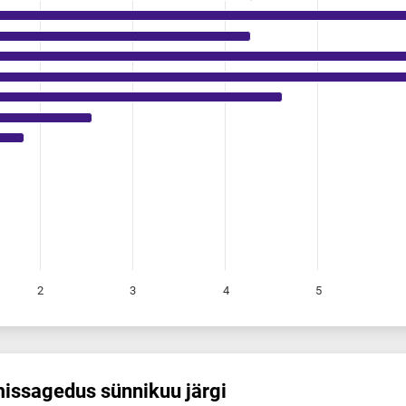
2
3
4
5
is­sagedus sünnikuu järgi
s sünnikuu järgi