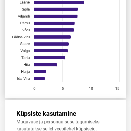
Lääne
Rapla
Viljandi
Pärnu
Võru
Lääne-Viru
Saare
Valga
Tartu
Hiiu
Harju
Ida-Viru
0
5
10
15
End of interactive chart.
Allikas:
statistikaamet
,
rahvastikuregister
Küpsiste kasutamine
Mugavuse ja personaalsuse tagamiseks
Jaga
Tweet
kasutatakse sellel veebilehel küpsiseid.