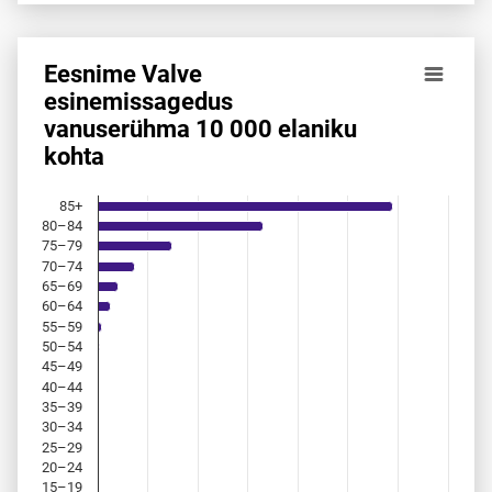
Eesnime Valve
Eesnime Valve esinemis­sagedus vanuserühma 10 000 elan
esinemis­sagedus
vanuserühma 10 000 elaniku
Bar chart with 18 bars.
kohta
Allikas: statistikaamet, rahvastikuregister
The chart has 1 X axis displaying categories.
The chart has 1 Y axis displaying values. Data ranges from 
85+
80–84
75–79
70–74
65–69
60–64
55–59
50–54
45–49
40–44
35–39
30–34
25–29
20–24
15–19