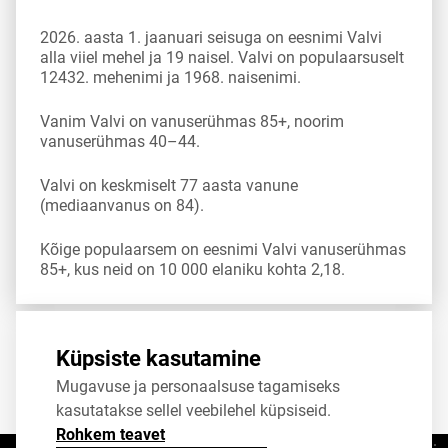
2026. aasta 1. jaanuari seisuga on eesnimi Valvi
alla viiel mehel ja 19 naisel. Valvi on populaarsuselt
12432. mehenimi ja 1968. naisenimi.
Vanim Valvi on vanuserühmas 85+, noorim
vanuserühmas 40–44.
Valvi on keskmiselt 77 aasta vanune
(mediaanvanus on 84).
Kõige populaarsem on eesnimi Valvi vanuserühmas
85+, kus neid on 10 000 elaniku kohta 2,18.
Allikas:
statistikaamet
,
rahvastikuregister
Küpsiste kasutamine
Mugavuse ja personaalsuse tagamiseks
Jaga
Tweet
kasutatakse sellel veebilehel küpsiseid.
Rohkem teavet