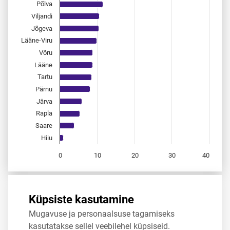
Põlva
Viljandi
Jõgeva
Lääne-Viru
Võru
Lääne
Tartu
Pärnu
Järva
Rapla
Saare
Hiiu
0
10
20
30
40
End of interactive chart.
Allikas:
statistikaamet
,
rahvastikuregister
Küpsiste kasutamine
Mugavuse ja personaalsuse tagamiseks
Jaga
Tweet
kasutatakse sellel veebilehel küpsiseid.