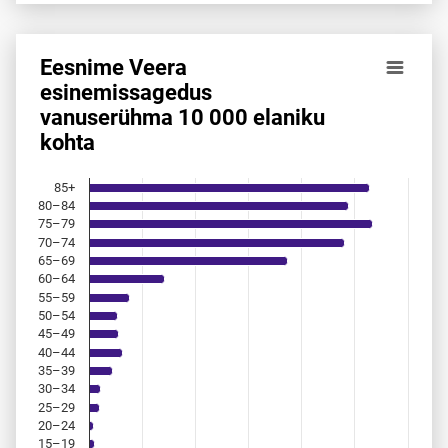
Eesnime Veera
Eesnime Veera esinemis­sagedus vanuserühma 10 000 elan
esinemis­sagedus
vanuserühma 10 000 elaniku
Bar chart with 18 bars.
kohta
Allikas: statistikaamet, rahvastikuregister
The chart has 1 X axis displaying categories.
The chart has 1 Y axis displaying values. Data ranges from 
85+
80–84
75–79
70–74
65–69
60–64
55–59
50–54
45–49
40–44
35–39
30–34
25–29
20–24
15–19