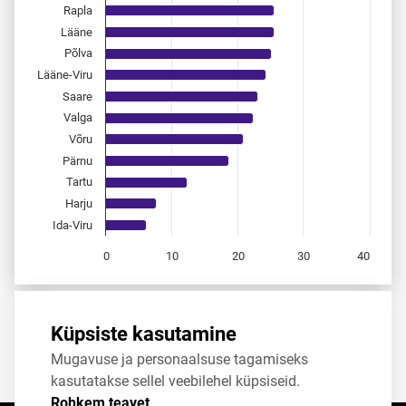
Rapla
Lääne
Põlva
Lääne-Viru
Saare
Valga
Võru
Pärnu
Tartu
Harju
Ida-Viru
0
10
20
30
40
End of interactive chart.
Allikas:
statistikaamet
,
rahvastikuregister
Küpsiste kasutamine
Mugavuse ja personaalsuse tagamiseks
Jaga
Tweet
kasutatakse sellel veebilehel küpsiseid.
Rohkem teavet