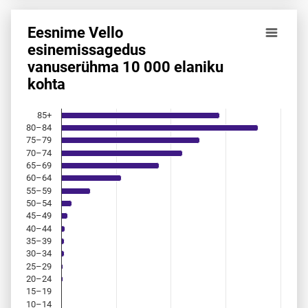
Eesnime Vello
Eesnime Vello esinemis­sagedus vanuserühma 10 000 elan
esinemis­sagedus
vanuserühma 10 000 elaniku
Bar chart with 18 bars.
kohta
Allikas: statistikaamet, rahvastikuregister
The chart has 1 X axis displaying categories.
The chart has 1 Y axis displaying values. Data ranges from 
85+
80–84
75–79
70–74
65–69
60–64
55–59
50–54
45–49
40–44
35–39
30–34
25–29
20–24
15–19
10–14