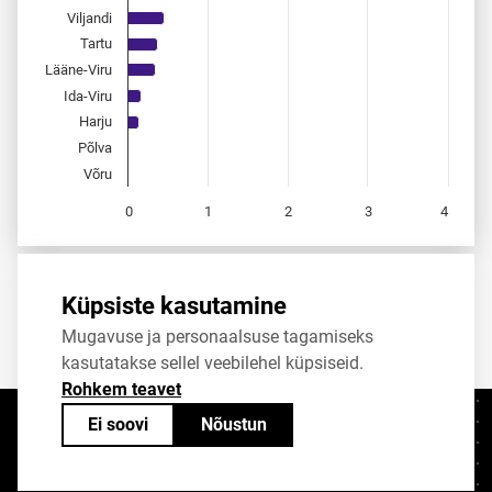
Viljandi
Tartu
Lääne-Viru
Ida-Viru
Harju
Põlva
Võru
0
1
2
3
4
End of interactive chart.
Allikas:
statistikaamet
,
rahvastikuregister
Küpsiste kasutamine
Mugavuse ja personaalsuse tagamiseks
Jaga
Tweet
kasutatakse sellel veebilehel küpsiseid.
Rohkem teavet
Ei soovi
Nõustun
Kontaktid
+372 625 9300
stat@stat.ee
Küpsiste sätted