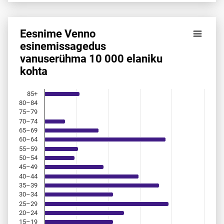
Eesnime Venno
Eesnime Venno esinemis­sagedus vanuserühma 10 000 ela
esinemis­sagedus
vanuserühma 10 000 elaniku
Bar chart with 18 bars.
kohta
Allikas: statistikaamet, rahvastikuregister
The chart has 1 X axis displaying categories.
The chart has 1 Y axis displaying values. Data ranges from 
85+
80–84
75–79
70–74
65–69
60–64
55–59
50–54
45–49
40–44
35–39
30–34
25–29
20–24
15–19