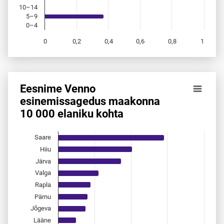
10–14
5–9
0–4
0
0,2
0,4
0,6
0,8
1
End of interactive chart.
Eesnime Venno
Eesnime Venno esinemis­sagedus maakonna 10 000 elanik
esinemis­sagedus maakonna
10 000 elaniku kohta
Bar chart with 15 bars.
Allikas: statistikaamet, rahvastikuregister
The chart has 1 X axis displaying categories.
Saare
The chart has 1 Y axis displaying values. Data ranges from 
Hiiu
Järva
Valga
Rapla
Pärnu
Jõgeva
Lääne