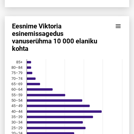
Eesnime Viktoria
Eesnime Viktoria esinemis­sagedus vanuserühma 10 000 el
esinemis­sagedus
vanuserühma 10 000 elaniku
Bar chart with 18 bars.
kohta
Allikas: statistikaamet, rahvastikuregister
The chart has 1 X axis displaying categories.
The chart has 1 Y axis displaying values. Data ranges from 
85+
80–84
75–79
70–74
65–69
60–64
55–59
50–54
45–49
40–44
35–39
30–34
25–29
20–24