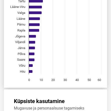
Tartu
Lääne-Viru
Valga
Lääne
Pärnu
Rapla
Jõgeva
Viljandi
Järva
Põlva
Saare
Võru
Hiiu
0
10
20
30
40
50
60
End of interactive chart.
Allikas:
statistikaamet
,
rahvastikuregister
Küpsiste kasutamine
Mugavuse ja personaalsuse tagamiseks
Jaga
Tweet