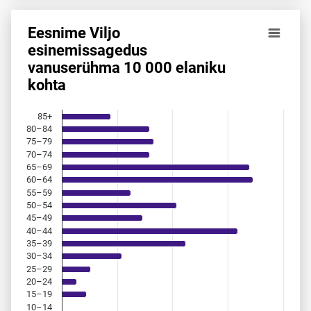
Eesnime Viljo
Eesnime Viljo esinemis­sagedus vanuserühma 10 000 elani
esinemis­sagedus
vanuserühma 10 000 elaniku
Bar chart with 18 bars.
kohta
Allikas: statistikaamet, rahvastikuregister
The chart has 1 X axis displaying categories.
The chart has 1 Y axis displaying values. Data ranges from 
85+
80–84
75–79
70–74
65–69
60–64
55–59
50–54
45–49
40–44
35–39
30–34
25–29
20–24
15–19
10–14