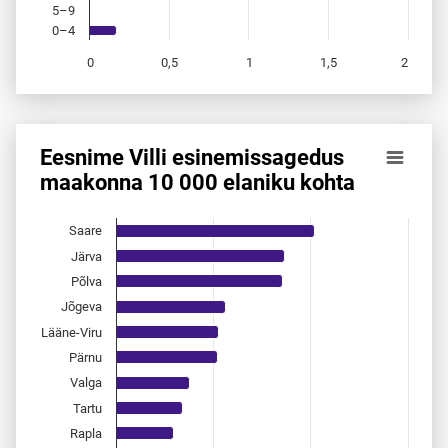
5–9
0–4
0
0,5
1
1,5
2
End of interactive chart.
Eesnime Villi esinemis­sagedus
Eesnime Villi esinemis­sagedus maakonna 10 000 elaniku 
maakonna 10 000 elaniku kohta
Bar chart with 15 bars.
Allikas: statistikaamet, rahvastikuregister
Saare
The chart has 1 X axis displaying categories.
Järva
The chart has 1 Y axis displaying values. Data ranges from 
Põlva
Jõgeva
Lääne-Viru
Pärnu
Valga
Tartu
Rapla