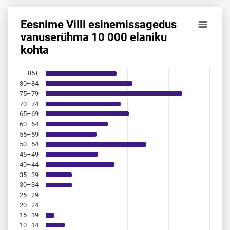
Eesnime Villi esinemis­sagedus
Eesnime Villi esinemis­sagedus vanuserühma 10 000 elanik
vanuserühma 10 000 elaniku
kohta
Bar chart with 18 bars.
Allikas: statistikaamet, rahvastikuregister
The chart has 1 X axis displaying categories.
85+
The chart has 1 Y axis displaying values. Data ranges from 
80–84
75–79
70–74
65–69
60–64
55–59
50–54
45–49
40–44
35–39
30–34
25–29
20–24
15–19
10–14