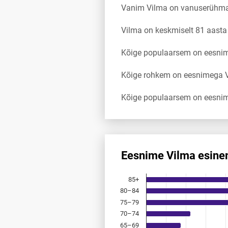
Vanim Vilma on vanuserühma
Vilma on keskmiselt 81 aast
Kõige populaarsem on eesnimi
Kõige rohkem on eesnimega Vi
Kõige populaarsem on eesnim
Eesnime Vilma esine
Eesnime Vilma esinemis­saged
85+
Bar chart with 18 bars.
80–84
Allikas: statistikaamet, rahvast
75–79
The chart has 1 X axis displayi
The chart has 1 Y axis displayi
70–74
65–69