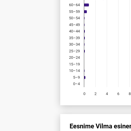
60–64
55–59
50–54
45–49
40–44
35–39
30–34
25–29
20–24
15–19
10–14
5–9
0–4
0
2
4
6
8
End of interactive chart.
Eesnime Vilma esinem
Eesnime Vilma esinemis­sagedu