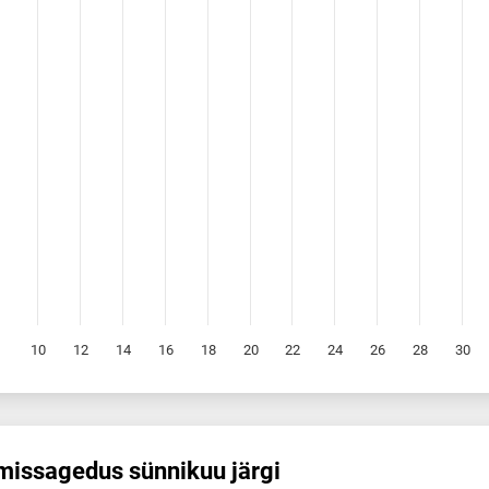
10
12
14
16
18
20
22
24
26
28
30
is­sagedus sünnikuu järgi
s sünnikuu järgi