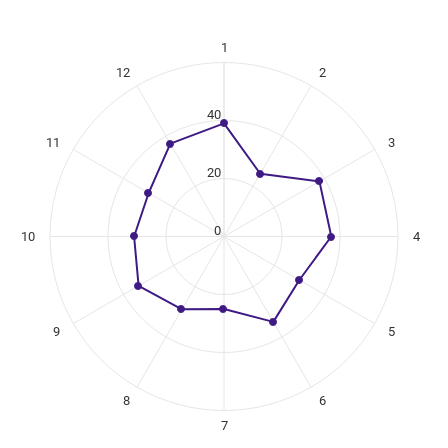
1
ikuregister
12
2
ng categories.
ng values. Data ranges from 25 to 39.
40
11
3
20
0
10
4
9
5
8
6
7