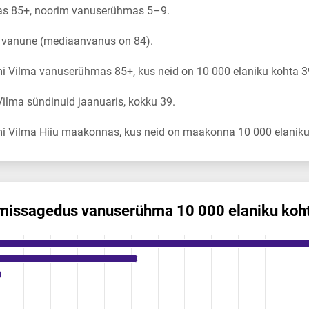
s 85+, noorim vanuserühmas 5–9.
a vanune (mediaanvanus on 84).
 Vilma vanuserühmas 85+, kus neid on 10 000 elaniku kohta 3
lma sündinuid jaanuaris, kokku 39.
i Vilma Hiiu maakonnas, kus neid on maakonna 10 000 elaniku
mis­sagedus vanuserühma 10 000 elaniku koh
us vanuserühma 10 000 elaniku kohta
ikuregister
ng categories.
ng values. Data ranges from 0 to 39.18.