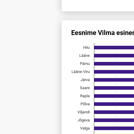
End of interactive chart.
Eesnime Vilma esine
Eesnime Vilma esinemis­saged
Hiiu
Bar chart with 15 bars.
Allikas: statistikaamet, rahvast
Lääne
The chart has 1 X axis displayi
Pärnu
The chart has 1 Y axis displayi
Lääne-Viru
Järva
Saare
Rapla
Põlva
Viljandi
Jõgeva
Valga