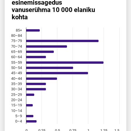
esinemis­sagedus
vanuserühma 10 000 elaniku
Bar chart with 18 bars.
kohta
Allikas: statistikaamet, rahvastikuregister
The chart has 1 X axis displaying categories.
The chart has 1 Y axis displaying values. Data ranges from 
85+
80–84
75–79
70–74
65–69
60–64
55–59
50–54
45–49
40–44
35–39
30–34
25–29
20–24
15–19
10–14
5–9
0–4
0
0,25
0,5
0,75
1
1,25
1,5