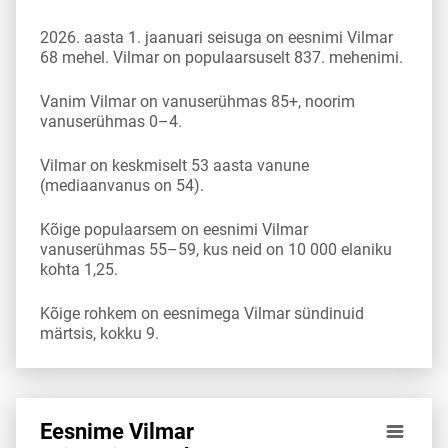
2026. aasta 1. jaanuari seisuga on eesnimi Vilmar
68 mehel. Vilmar on populaarsuselt 837. mehenimi.
Vanim Vilmar on vanuserühmas 85+, noorim
vanuserühmas 0–4.
Vilmar on keskmiselt 53 aasta vanune
(mediaanvanus on 54).
Kõige populaarsem on eesnimi Vilmar
vanuserühmas 55–59, kus neid on 10 000 elaniku
kohta 1,25.
Kõige rohkem on eesnimega Vilmar sündinuid
märtsis, kokku 9.
Eesnime Vilmar
Eesnime Vilmar esinemis­sagedus vanuserühma 10 000 ela