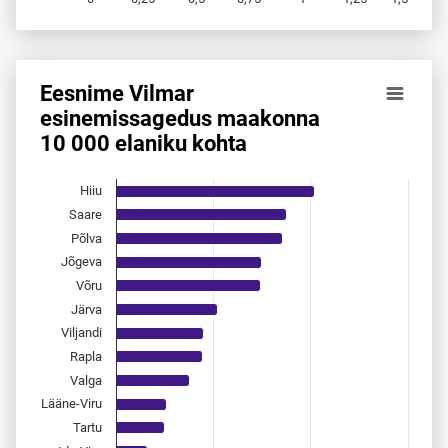
End of interactive chart.
Eesnime Vilmar
Eesnime Vilmar esinemis­sagedus maakonna 10 000 elanik
esinemis­sagedus maakonna
10 000 elaniku kohta
Bar chart with 15 bars.
Allikas: statistikaamet, rahvastikuregister
The chart has 1 X axis displaying categories.
Hiiu
The chart has 1 Y axis displaying values. Data ranges from 
Saare
Põlva
Jõgeva
Võru
Järva
Viljandi
Rapla
Valga
Lääne-Viru
Tartu