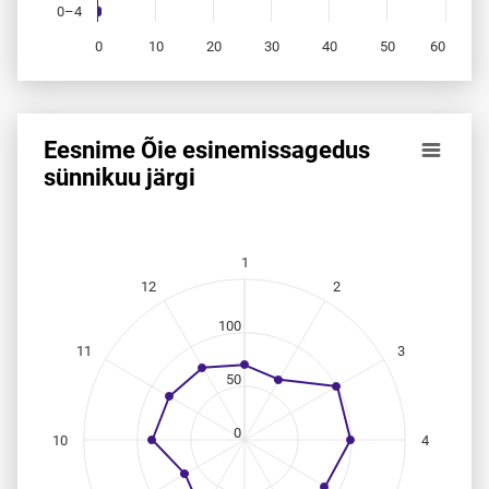
0–4
0
10
20
30
40
50
60
End of interactive chart.
Eesnime Õie esinemis­sagedus
Eesnime Õie esinemis­sagedus sünnikuu järgi
sünnikuu järgi
Line chart with 12 data points.
Allikas: statistikaamet, rahvastikuregister
The chart has 1 X axis displaying categories.
1
The chart has 1 Y axis displaying values. Data ranges from
12
2
100
11
3
50
0
10
4