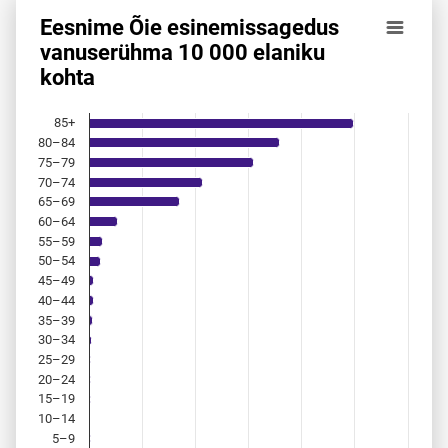
Eesnime Õie esinemis­sagedus
Eesnime Õie esinemis­sagedus vanuserühma 10 000 elanik
vanuserühma 10 000 elaniku
kohta
Bar chart with 18 bars.
Allikas: statistikaamet, rahvastikuregister
The chart has 1 X axis displaying categories.
85+
The chart has 1 Y axis displaying values. Data ranges from 
80–84
75–79
70–74
65–69
60–64
55–59
50–54
45–49
40–44
35–39
30–34
25–29
20–24
15–19
10–14
5–9