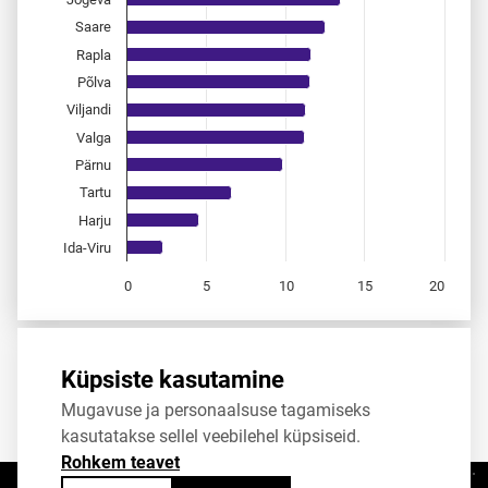
Saare
Rapla
Põlva
Viljandi
Valga
Pärnu
Tartu
Harju
Ida-Viru
0
5
10
15
20
End of interactive chart.
Allikas:
statistikaamet
,
rahvastikuregister
Küpsiste kasutamine
Mugavuse ja personaalsuse tagamiseks
Jaga
Tweet
kasutatakse sellel veebilehel küpsiseid.
Rohkem teavet