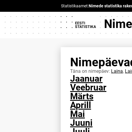
Nimed
Nimepäeva
Täna on nimepäev:
Laina
,
Lai
Jaanuar
Veebruar
Märts
Aprill
Mai
Juuni
Juuli