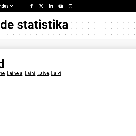
e statistika
d
ne
,
Lainela
,
Laini
,
Laive
,
Laivi
.