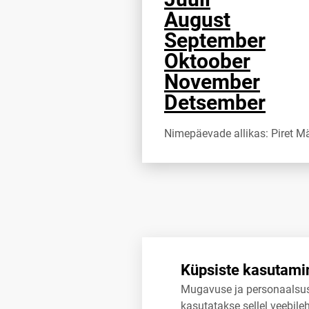
August
September
Oktoober
November
Detsember
Nimepäevade allikas: Piret Mäe
Küpsiste kasutami
Mugavuse ja personaalsu
kasutatakse sellel veebileh