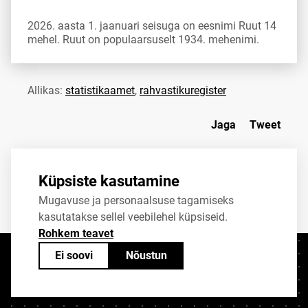
2026. aasta 1. jaanuari seisuga on eesnimi Ruut 14
mehel. Ruut on populaarsuselt 1934. mehenimi.
Allikas:
statistikaamet
,
rahvastikuregister
Jaga
Tweet
Küpsiste kasutamine
Mugavuse ja personaalsuse tagamiseks
kasutatakse sellel veebilehel küpsiseid.
Rohkem teavet
Ei soovi
Nõustun
Kontaktid
+372 625 9300
stat@stat.ee
Küpsiste sätted