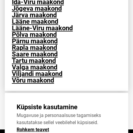
Ida-Viru maakond
Jõgeva maakond
Järva maakond
Lääne maakond
Lääne-Viru maakond
Põlva maakond
Pärnu maakond
Rapla maakond
Saare maakond
Tartu maakond
Valga maakond
Viljandi maakond
Võru maakond
Allikas:
statistikaamet
,
rahvastikuregister
Küpsiste kasutamine
Mugavuse ja personaalsuse tagamiseks
Jaga
Tweet
kasutatakse sellel veebilehel küpsiseid.
Rohkem teavet