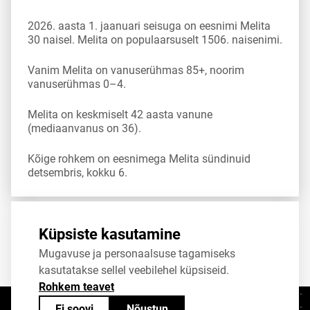
2026. aasta 1. jaanuari seisuga on eesnimi Melita
30 naisel. Melita on populaarsuselt 1506. naisenimi.
Vanim Melita on vanuserühmas 85+, noorim
vanuserühmas 0–4.
Melita on keskmiselt 42 aasta vanune
(mediaanvanus on 36).
Kõige rohkem on eesnimega Melita sündinuid
detsembris, kokku 6.
Allikas:
statistikaamet
,
rahvastikuregister
Küpsiste kasutamine
Mugavuse ja personaalsuse tagamiseks
Jaga
Tweet
kasutatakse sellel veebilehel küpsiseid.
Rohkem teavet
Ei soovi
Nõustun