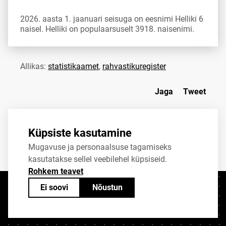
2026. aasta 1. jaanuari seisuga on eesnimi Helliki 6
naisel. Helliki on populaarsuselt 3918. naisenimi.
Allikas:
statistikaamet
,
rahvastikuregister
Jaga
Tweet
Küpsiste kasutamine
Mugavuse ja personaalsuse tagamiseks
kasutatakse sellel veebilehel küpsiseid.
Rohkem teavet
Ei soovi
Nõustun
Kontaktid
+372 625 9300
stat@stat.ee
Küpsiste sätted