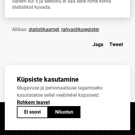
vähem kui 5 ja seetõttu ei saa selle nime kohta
statistikat kuvada.
Allikas:
statistikaamet
,
rahvastikuregister
Jaga
Tweet
Küpsiste kasutamine
Mugavuse ja personaalsuse tagamiseks
kasutatakse sellel veebilehel küpsiseid.
Rohkem teavet
Ei soovi
Nõustun
Kontaktid
+372 625 9300
stat@stat.ee
Küpsiste sätted