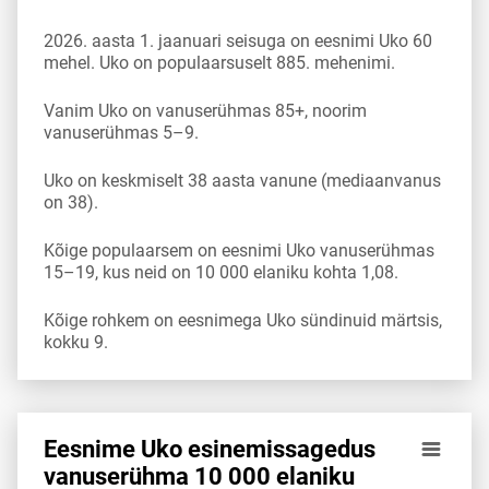
2026. aasta 1. jaanuari seisuga on eesnimi Uko 60
mehel. Uko on populaarsuselt 885. mehenimi.
Vanim Uko on vanuserühmas 85+, noorim
vanuserühmas 5–9.
Uko on keskmiselt 38 aasta vanune (mediaanvanus
on 38).
Kõige populaarsem on eesnimi Uko vanuserühmas
15–19, kus neid on 10 000 elaniku kohta 1,08.
Kõige rohkem on eesnimega Uko sündinuid märtsis,
kokku 9.
Eesnime Uko esinemis­sagedus
Eesnime Uko esinemis­sagedus vanuserühma 10 000 elanik
vanuserühma 10 000 elaniku