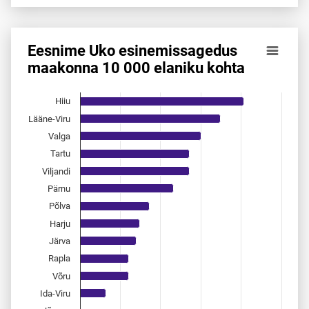
End of interactive chart.
Eesnime Uko esinemis­sagedus
Eesnime Uko esinemis­sagedus maakonna 10 000 elaniku 
maakonna 10 000 elaniku kohta
Bar chart with 15 bars.
Allikas: statistikaamet, rahvastikuregister
Hiiu
The chart has 1 X axis displaying categories.
Lääne-Viru
The chart has 1 Y axis displaying values. Data ranges from 
Valga
Tartu
Viljandi
Pärnu
Põlva
Harju
Järva
Rapla
Võru
Ida-Viru