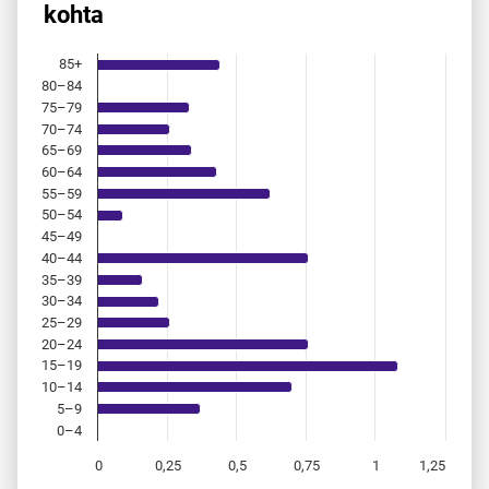
kohta
Bar chart with 18 bars.
Allikas: statistikaamet, rahvastikuregister
The chart has 1 X axis displaying categories.
85+
The chart has 1 Y axis displaying values. Data ranges from 
80–84
75–79
70–74
65–69
60–64
55–59
50–54
45–49
40–44
35–39
30–34
25–29
20–24
15–19
10–14
5–9
0–4
0
0,25
0,5
0,75
1
1,25