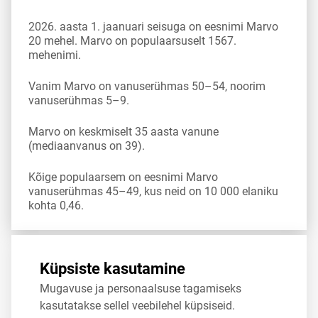
2026. aasta 1. jaanuari seisuga on eesnimi Marvo
20 mehel. Marvo on populaarsuselt 1567.
mehenimi.
Vanim Marvo on vanuserühmas 50–54, noorim
vanuserühmas 5–9.
Marvo on keskmiselt 35 aasta vanune
(mediaanvanus on 39).
Kõige populaarsem on eesnimi Marvo
vanuserühmas 45–49, kus neid on 10 000 elaniku
kohta 0,46.
Allikas:
statistikaamet
,
rahvastikuregister
Küpsiste kasutamine
Mugavuse ja personaalsuse tagamiseks
Jaga
Tweet
kasutatakse sellel veebilehel küpsiseid.