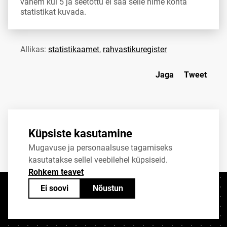
vähem kui 5 ja seetõttu ei saa selle nime kohta
statistikat kuvada.
Allikas:
statistikaamet
,
rahvastikuregister
Jaga
Tweet
Küpsiste kasutamine
Mugavuse ja personaalsuse tagamiseks
kasutatakse sellel veebilehel küpsiseid.
Rohkem teavet
Ei soovi
Nõustun
Kontaktid
+372 625 9300
stat@stat.ee
Küpsiste sätted