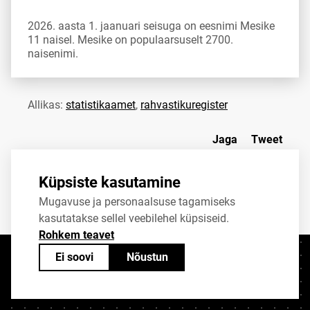
2026. aasta 1. jaanuari seisuga on eesnimi Mesike
11 naisel. Mesike on populaarsuselt 2700.
naisenimi.
Allikas:
statistikaamet
,
rahvastikuregister
Jaga
Tweet
Küpsiste kasutamine
Mugavuse ja personaalsuse tagamiseks
kasutatakse sellel veebilehel küpsiseid.
Rohkem teavet
Ei soovi
Nõustun
Kontaktid
+372 625 9300
stat@stat.ee
Küpsiste sätted