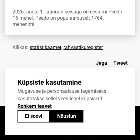
2026. aasta 1. jaanuari seisuga on eesnimi Peedo
16 mehel. Peedo on populaarsuselt 1764.
mehenimi.
Allikas:
statistikaamet
,
rahvastikuregister
Jaga
Tweet
Küpsiste kasutamine
Mugavuse ja personaalsuse tagamiseks
kasutatakse sellel veebilehel küpsiseid.
Rohkem teavet
Ei soovi
Nõustun
Kontaktid
+372 625 9300
stat@stat.ee
Küpsiste sätted