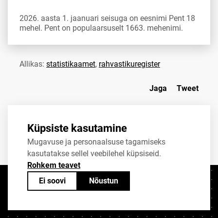
2026. aasta 1. jaanuari seisuga on eesnimi Pent 18
mehel. Pent on populaarsuselt 1663. mehenimi.
Allikas:
statistikaamet
,
rahvastikuregister
Jaga
Tweet
Küpsiste kasutamine
Mugavuse ja personaalsuse tagamiseks
kasutatakse sellel veebilehel küpsiseid.
Rohkem teavet
Ei soovi
Nõustun
Kontaktid
+372 625 9300
stat@stat.ee
Küpsiste sätted