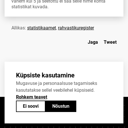
vähem kui 5 ja seetõttu ei saa selle nime kohta
statistikat kuvada.
Allikas:
statistikaamet
,
rahvastikuregister
Jaga
Tweet
Küpsiste kasutamine
Mugavuse ja personaalsuse tagamiseks
kasutatakse sellel veebilehel küpsiseid.
Rohkem teavet
Ei soovi
Nõustun
Kontaktid
+372 625 9300
stat@stat.ee
Küpsiste sätted