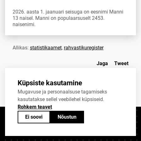
2026. aasta 1. jaanuari seisuga on eesnimi Manni
13 naisel. Manni on populaarsuselt 2453.
naisenimi.
Allikas:
statistikaamet
,
rahvastikuregister
Jaga
Tweet
Küpsiste kasutamine
Mugavuse ja personaalsuse tagamiseks
kasutatakse sellel veebilehel küpsiseid.
Rohkem teavet
Ei soovi
Nõustun
Kontaktid
+372 625 9300
stat@stat.ee
Küpsiste sätted