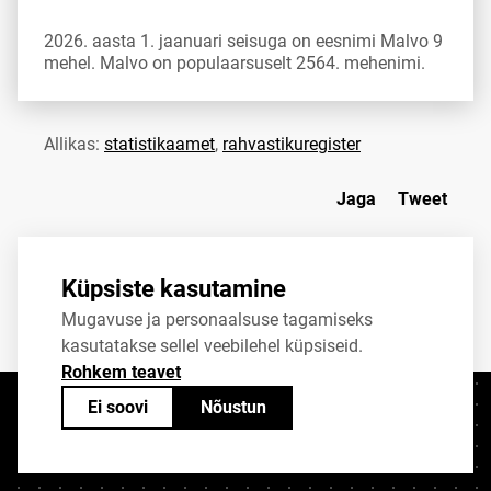
2026. aasta 1. jaanuari seisuga on eesnimi Malvo 9
mehel. Malvo on populaarsuselt 2564. mehenimi.
Allikas:
statistikaamet
,
rahvastikuregister
Jaga
Tweet
Küpsiste kasutamine
Mugavuse ja personaalsuse tagamiseks
kasutatakse sellel veebilehel küpsiseid.
Rohkem teavet
Ei soovi
Nõustun
Kontaktid
+372 625 9300
stat@stat.ee
Küpsiste sätted