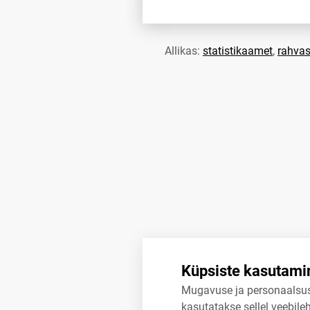
Allikas:
statistikaamet
,
rahvas
Küpsiste kasutami
Mugavuse ja personaalsu
kasutatakse sellel veebileh