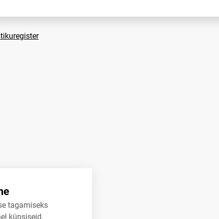
tikuregister
ne
se tagamiseks
el küpsiseid.