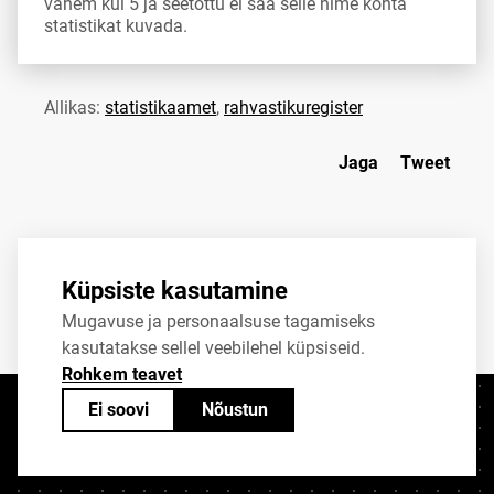
vähem kui 5 ja seetõttu ei saa selle nime kohta
statistikat kuvada.
Allikas:
statistikaamet
,
rahvastikuregister
Jaga
Tweet
Küpsiste kasutamine
Mugavuse ja personaalsuse tagamiseks
kasutatakse sellel veebilehel küpsiseid.
Rohkem teavet
Ei soovi
Nõustun
Kontaktid
+372 625 9300
stat@stat.ee
Küpsiste sätted