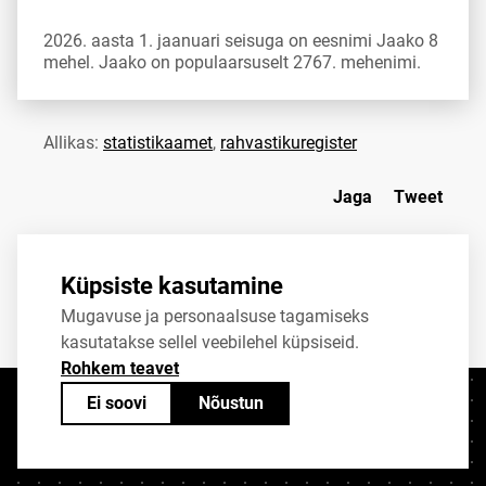
2026. aasta 1. jaanuari seisuga on eesnimi Jaako 8
mehel. Jaako on populaarsuselt 2767. mehenimi.
Allikas:
statistikaamet
,
rahvastikuregister
Jaga
Tweet
Küpsiste kasutamine
Mugavuse ja personaalsuse tagamiseks
kasutatakse sellel veebilehel küpsiseid.
Rohkem teavet
Ei soovi
Nõustun
Kontaktid
+372 625 9300
stat@stat.ee
Küpsiste sätted