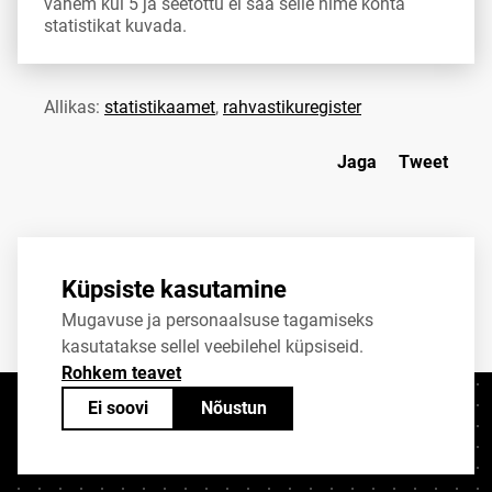
vähem kui 5 ja seetõttu ei saa selle nime kohta
statistikat kuvada.
Allikas:
statistikaamet
,
rahvastikuregister
Jaga
Tweet
Küpsiste kasutamine
Mugavuse ja personaalsuse tagamiseks
kasutatakse sellel veebilehel küpsiseid.
Rohkem teavet
Ei soovi
Nõustun
Kontaktid
+372 625 9300
stat@stat.ee
Küpsiste sätted