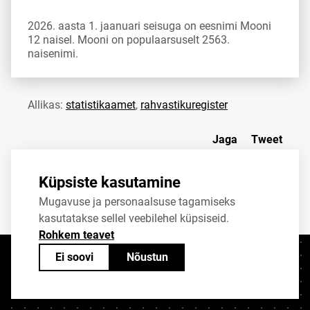
2026. aasta 1. jaanuari seisuga on eesnimi Mooni
12 naisel. Mooni on populaarsuselt 2563.
naisenimi.
Allikas:
statistikaamet
,
rahvastikuregister
Jaga
Tweet
Küpsiste kasutamine
Mugavuse ja personaalsuse tagamiseks
kasutatakse sellel veebilehel küpsiseid.
Rohkem teavet
Ei soovi
Nõustun
Kontaktid
+372 625 9300
stat@stat.ee
Küpsiste sätted