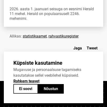
2026. aasta 1. jaanuari seisuga on eesnimi Herald
11 mehel. Herald on populaarsuselt 2246.
mehenimi.
Allikas:
statistikaamet
,
rahvastikuregister
Jaga
Tweet
Küpsiste kasutamine
Mugavuse ja personaalsuse tagamiseks
kasutatakse sellel veebilehel küpsiseid.
Rohkem teavet
Ei soovi
Nõustun
Kontaktid
+372 625 9300
stat@stat.ee
Küpsiste sätted