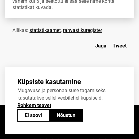
vähem kui 5 ja seetõttu ei saa selle nime kohta
statistikat kuvada.
Allikas:
statistikaamet
,
rahvastikuregister
Jaga
Tweet
Küpsiste kasutamine
Mugavuse ja personaalsuse tagamiseks
kasutatakse sellel veebilehel küpsiseid.
Rohkem teavet
Ei soovi
Nõustun
Kontaktid
+372 625 9300
stat@stat.ee
Küpsiste sätted