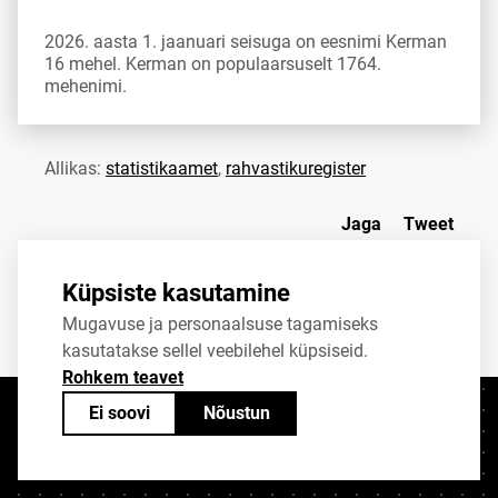
2026. aasta 1. jaanuari seisuga on eesnimi Kerman
16 mehel. Kerman on populaarsuselt 1764.
mehenimi.
Allikas:
statistikaamet
,
rahvastikuregister
Jaga
Tweet
Küpsiste kasutamine
Mugavuse ja personaalsuse tagamiseks
kasutatakse sellel veebilehel küpsiseid.
Rohkem teavet
Ei soovi
Nõustun
Kontaktid
+372 625 9300
stat@stat.ee
Küpsiste sätted